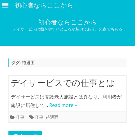
初心者ならここから
初心者ならここから
デイサービスは働きやすいところが魅力であり、欠点でもある
Skip
to
content
タグ:
待遇面
デイサービスでの仕事とは
デイサービスは養護老人施設とは異なり、利用者が
施設に居住して…
Read more »
仕事
仕事
,
待遇面